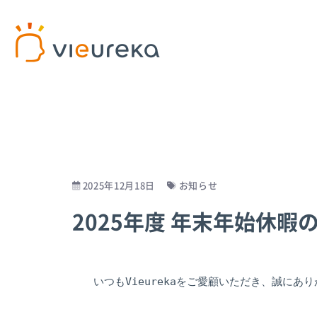
開発者様向け
サービス利用者様向け
プラットフォームサービス
パートナー商品
パート
AIカ
2025年12月18日
お知らせ
2025年度 年末年始休暇
Vieureka Manager
介護施設
パー
Vieurekaカメラ
病院
パー
SDK
工場
AI
いつもVieurekaをご愛顧いただき、誠にあり
スターターキット
オフィス
商業施設