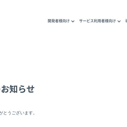
開発者様向け
サービス利用者様向け
ナープログラム
メラ活用の相談
のお知らせ
トナー一覧
トナー商品
カメラ活用のご相談
がとうございます。
