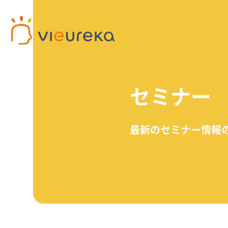
セミナー
開発者様向け
サービス利用者様向け
最新のセミナー情報
プラットフォームサービス
パートナー商品
パート
AIカ
Vieureka Manager
介護施設
パー
Vieurekaカメラ
病院
パー
SDK
工場
AI
スターターキット
オフィス
商業施設