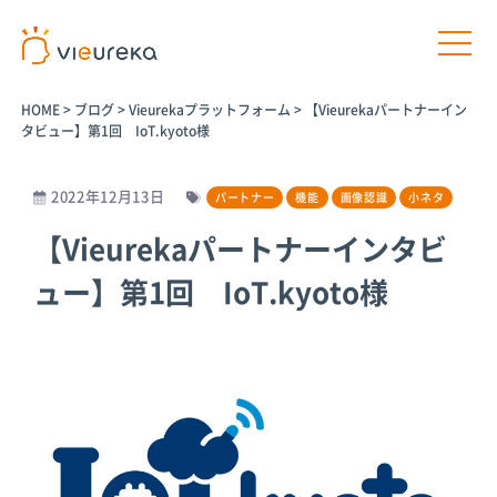
HOME
>
ブログ
>
Vieurekaプラットフォーム
>
【Vieurekaパートナーイン
タビュー】第1回 IoT.kyoto様
2022年12月13日
パートナー
機能
画像認識
小ネタ
開発者様向け
サービス利用者様向け
【Vieurekaパートナーインタビ
ュー】第1回 IoT.kyoto様
プラットフ
パートナー
パートナー
AIカメラ活
ォームサー
商品
プログラム
用の相談
ビス
パートナー一
介護施設
覧
Vieureka
病院
Manager
パートナー商
工場
品
Vieurekaカ
オフィス
メラ
AIカメラ活用
商業施設
のご相談
SDK